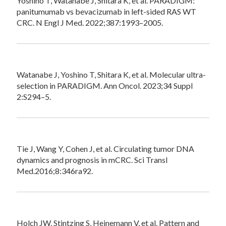
Yoshino T, Watanabe J, Shitara K, et al. PARADIGM:
panitumumab vs bevacizumab in left-sided RAS WT
CRC. N Engl J Med. 2022;387:1993–2005.
Watanabe J, Yoshino T, Shitara K, et al. Molecular ultra-
selection in PARADIGM. Ann Oncol. 2023;34 Suppl
2:S294–5.
Tie J, Wang Y, Cohen J, et al. Circulating tumor DNA
dynamics and prognosis in mCRC. Sci Transl
Med.2016;8:346ra92.
Holch JW, Stintzing S, Heinemann V, et al. Pattern and