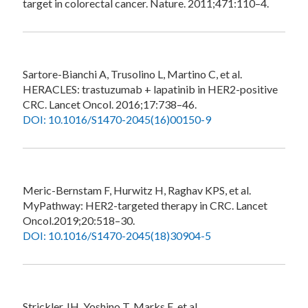
target in colorectal cancer. Nature. 2011;471:110–4.
Sartore-Bianchi A, Trusolino L, Martino C, et al.
HERACLES: trastuzumab + lapatinib in HER2-positive
CRC. Lancet Oncol. 2016;17:738–46.
DOI: 10.1016/S1470-2045(16)00150-9
Meric-Bernstam F, Hurwitz H, Raghav KPS, et al.
MyPathway: HER2-targeted therapy in CRC. Lancet
Oncol.2019;20:518–30.
DOI: 10.1016/S1470-2045(18)30904-5
Strickler JH, Yoshino T, Marks E, et al.