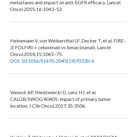
metastases and impact on anti-EGFR efficacy. Lancet
Oncol.2015;16:1043–52.
Heinemann V, von Weikersthal LF, Decker T, et al. FIRE-
3: FOLFIRI + cetuximab vs bevacizumab. Lancet
Oncol.2014;15:1065–75.
DOI: 10.1016/S1470-2045(14)70330-4
Venook AP, Niedzwiecki D, Lenz HJ, et al.
CALGB/SWOG 80405: impact of primary tumor
location. J Clin Oncol.2017;35:3506.