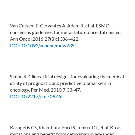
Van Cutsem E, Cervantes A, Adam R, et al. ESMO
consensus guidelines for metastatic colorectal cancer.
Ann Oncol.2016;27(8):1386–422.
DOI: 10.1093/annonc/mdw235
Simon R. Clinical trial designs for evaluating the medical
utility of prognostic and predictive biomarkers in
oncology. Per Med. 2010;7:33–47.
DOI: 10.2217/pme.09.49
Karapetis CS, Khambata-Ford S, Jonker DJ, et al. K-ras
mutations and benefit from cetuximab in advanced