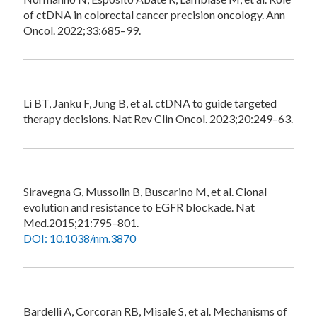
of ctDNA in colorectal cancer precision oncology. Ann
Oncol. 2022;33:685–99.
Li BT, Janku F, Jung B, et al. ctDNA to guide targeted
therapy decisions. Nat Rev Clin Oncol. 2023;20:249–63.
Siravegna G, Mussolin B, Buscarino M, et al. Clonal
evolution and resistance to EGFR blockade. Nat
Med.2015;21:795–801.
DOI: 10.1038/nm.3870
Bardelli A, Corcoran RB, Misale S, et al. Mechanisms of