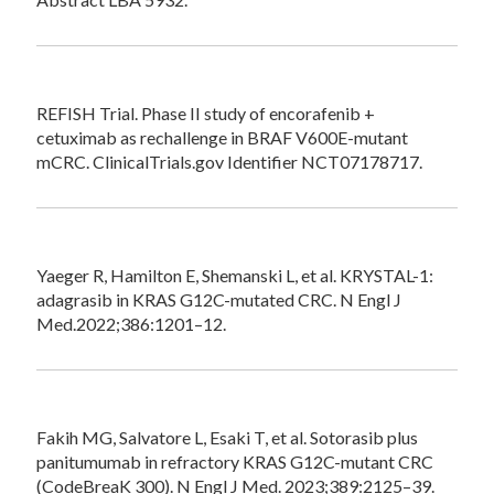
REFISH Trial. Phase II study of encorafenib +
cetuximab as rechallenge in BRAF V600E-mutant
mCRC. ClinicalTrials.gov Identifier NCT07178717.
Yaeger R, Hamilton E, Shemanski L, et al. KRYSTAL-1:
adagrasib in KRAS G12C-mutated CRC. N Engl J
Med.2022;386:1201–12.
Fakih MG, Salvatore L, Esaki T, et al. Sotorasib plus
panitumumab in refractory KRAS G12C-mutant CRC
(CodeBreaK 300). N Engl J Med. 2023;389:2125–39.