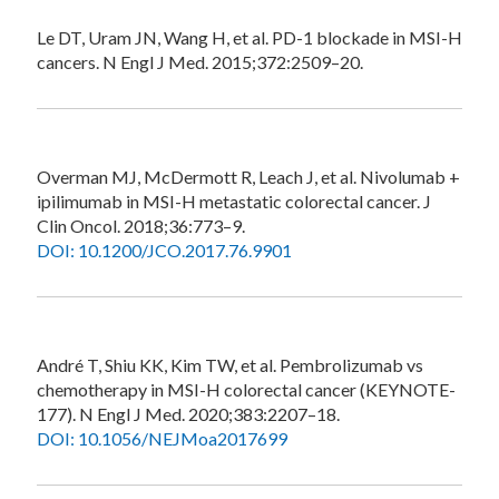
Le DT, Uram JN, Wang H, et al. PD-1 blockade in MSI-H
cancers. N Engl J Med. 2015;372:2509–20.
Overman MJ, McDermott R, Leach J, et al. Nivolumab +
ipilimumab in MSI-H metastatic colorectal cancer. J
Clin Oncol. 2018;36:773–9.
DOI: 10.1200/JCO.2017.76.9901
André T, Shiu KK, Kim TW, et al. Pembrolizumab vs
chemotherapy in MSI-H colorectal cancer (KEYNOTE-
177). N Engl J Med. 2020;383:2207–18.
DOI: 10.1056/NEJMoa2017699