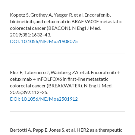
Kopetz S, Grothey A, Yaeger R, et al. Encorafenib,
binimetinib, and cetuximab in BRAF V600E metastatic
colorectal cancer (BEACON). N Engl J Med.
2019;381:1632–43.
DOI: 10.1056/NEJMoa1908075
Elez E, Tabernero J, Wainberg ZA, et al. Encorafenib +
cetuximab + mFOLFOX6 in first-line metastatic
colorectal cancer (BREAKWATER). N Engl J Med.
2025;392:112–25.
DOI: 10.1056/NEJMoa2501912
Bertotti A, Papp E, Jones S, et al. HER2 as a therapeutic