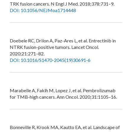
TRK fusion cancers. N Engl J Med. 2018;378:731–9.
DOI: 10.1056/NEJMoa1714448
Doebele RC, Drilon A, Paz-Ares L, et al. Entrectinib in
NTRK fusion-positive tumors. Lancet Oncol.
2020;21:271–82.
DOI: 10.1016/S1470-2045(19)30691-6
Marabelle A, Fakih M, Lopez J, et al. Pembrolizumab
for TMB-high cancers. Ann Oncol. 2020;31:1105–16.
Bonneville R, Krook MA, Kautto EA, et al. Landscape of