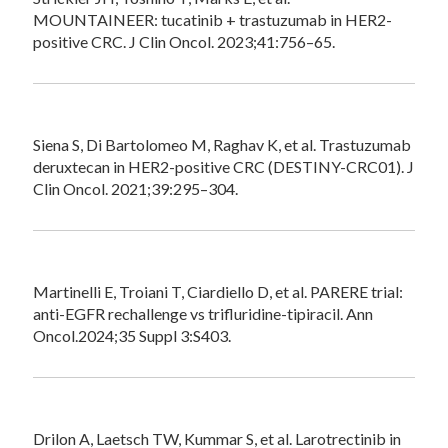
MOUNTAINEER: tucatinib + trastuzumab in HER2-
positive CRC. J Clin Oncol. 2023;41:756–65.
Siena S, Di Bartolomeo M, Raghav K, et al. Trastuzumab
deruxtecan in HER2-positive CRC (DESTINY-CRC01). J
Clin Oncol. 2021;39:295–304.
Martinelli E, Troiani T, Ciardiello D, et al. PARERE trial:
anti-EGFR rechallenge vs trifluridine-tipiracil. Ann
Oncol.2024;35 Suppl 3:S403.
Drilon A, Laetsch TW, Kummar S, et al. Larotrectinib in