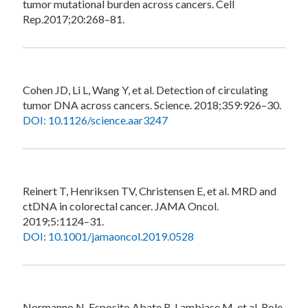
tumor mutational burden across cancers. Cell
Rep.2017;20:268–81.
Cohen JD, Li L, Wang Y, et al. Detection of circulating
tumor DNA across cancers. Science. 2018;359:926–30.
DOI: 10.1126/science.aar3247
Reinert T, Henriksen TV, Christensen E, et al. MRD and
ctDNA in colorectal cancer. JAMA Oncol.
2019;5:1124–31.
DOI: 10.1001/jamaoncol.2019.0528
Normanno N, Esposito Abate R, Lambiase M, et al. Role