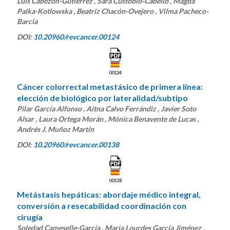
Luis Cabezón-Gutiérrez , Sara Custodio-Cabello , Magda
Palka-Kotlowska , Beatriz Chacón-Ovejero , Vilma Pacheco-
Barcia
DOI:
10.20960/revcancer.00124
00124
Cáncer colorrectal metastásico de primera línea:
elección de biológico por lateralidad/subtipo
Pilar García Alfonso , Aitna Calvo Ferrándiz , Javier Soto
Alsar , Laura Ortega Morán , Mónica Benavente de Lucas ,
Andrés J. Muñoz Martín
DOI:
10.20960/revcancer.00138
00138
Metástasis hepáticas: abordaje médico integral,
conversión a resecabilidad coordinación con
cirugía
Soledad Cameselle-García , Maria Lourdes García Jiménez ,