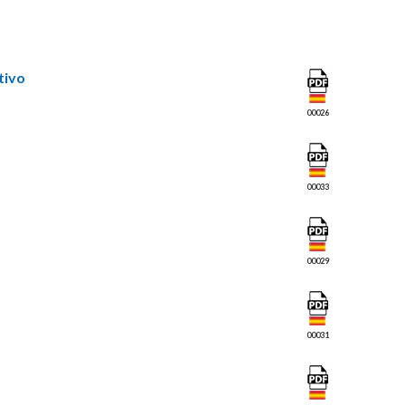
tivo
00026
00033
00029
00031