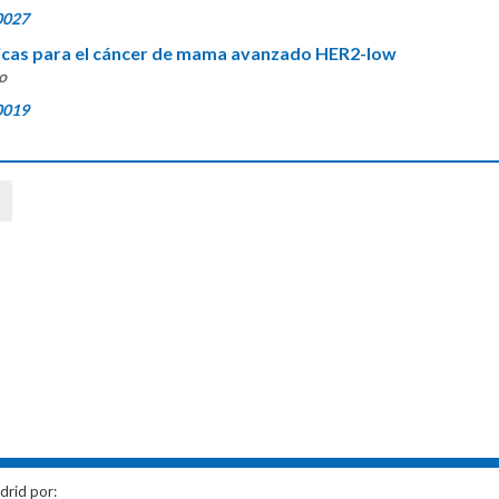
0027
ticas para el cáncer de mama avanzado HER2-low
o
0019
drid por: