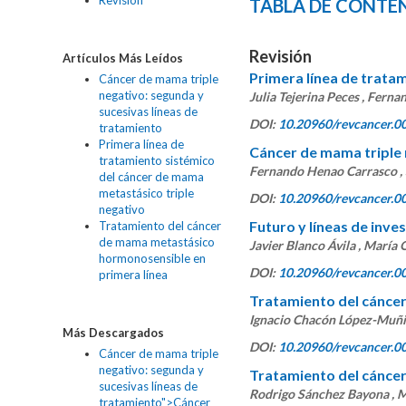
Revisión
TABLA DE CONTE
Revisión
Artículos Más Leídos
Primera línea de trata
Cáncer de mama triple
negativo: segunda y
Julia Tejerina Peces , Fer
sucesivas líneas de
DOI:
10.20960/revcancer.0
tratamiento
Primera línea de
Cáncer de mama triple 
tratamiento sistémico
Fernando Henao Carrasco , 
del cáncer de mama
metastásico triple
DOI:
10.20960/revcancer.0
negativo
Futuro y líneas de inve
Tratamiento del cáncer
de mama metastásico
Javier Blanco Ávila , María
hormonosensible en
DOI:
10.20960/revcancer.0
primera línea
Tratamiento del cánce
Ignacio Chacón López-Muñiz 
Más Descargados
DOI:
10.20960/revcancer.0
Cáncer de mama triple
negativo: segunda y
Tratamiento del cáncer
sucesivas líneas de
Rodrigo Sánchez Bayona , M
tratamiento">Cáncer