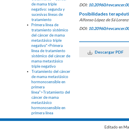
de mama triple
DOI:
10.20960/revcancer.0
negativo: segunda y
Posibilidades terapéu
sucesivas líneas de
tratamiento
Alfonso López de Sá Lorenz
Primera línea de
DOI:
10.20960/revcancer.0
tratamiento sistémico
del cáncer de mama
metastásico triple
negativo">Primera
línea de tratamiento
Descargar PDF
sistémico del cáncer de
mama metastásico
triple negativo
Tratamiento del cáncer
de mama metastásico
hormonosensible en
primera
línea">Tratamiento del
cáncer de mama
metastásico
hormonosensible en
primera línea
Editado en Ma