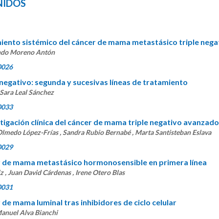
NIDOS
miento sistémico del cáncer de mama metastásico triple nega
nando Moreno Antón
0026
negativo: segunda y sucesivas líneas de tratamiento
Sara Leal Sánchez
0033
stigación clínica del cáncer de mama triple negativo avanzado
 Olmedo López-Frías , Sandra Rubio Bernabé , Marta Santisteban Eslava
0029
r de mama metastásico hormonosensible en primera línea
, Juan David Cárdenas , Irene Otero Blas
0031
 de mama luminal tras inhibidores de ciclo celular
anuel Alva Bianchi