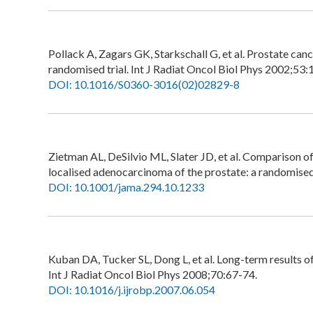
Pollack A, Zagars GK, Starkschall G, et al. Prostate canc
randomised trial. Int J Radiat Oncol Biol Phys 2002;53
DOI: 10.1016/S0360-3016(02)02829-8
Zietman AL, DeSilvio ML, Slater JD, et al. Comparison of
localised adenocarcinoma of the prostate: a randomise
DOI: 10.1001/jama.294.10.1233
Kuban DA, Tucker SL, Dong L, et al. Long-term results o
Int J Radiat Oncol Biol Phys 2008;70:67-74.
DOI: 10.1016/j.ijrobp.2007.06.054