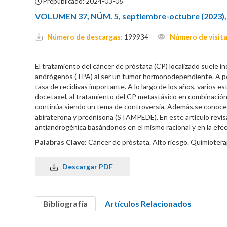
Prepublicado: 2024-03-06
VOLUMEN 37, NÚM. 5, septiembre-octubre (2023),
Número de descargas:
Número de visita
199934
El tratamiento del cáncer de próstata (CP) localizado suele incl
andrógenos (TPA) al ser un tumor hormonodependiente. A pes
tasa de recidivas importante. A lo largo de los años, varios 
docetaxel, al tratamiento del CP metastásico en combinación
continúa siendo un tema de controversia. Además,se conocen
abiraterona y prednisona (STAMPEDE). En este artículo revisa
antiandrogénica basándonos en el mismo racional y en la efec
Palabras Clave:
Cáncer de próstata. Alto riesgo. Quimiotera
Descargar PDF
Bibliografía
Artículos Relacionados