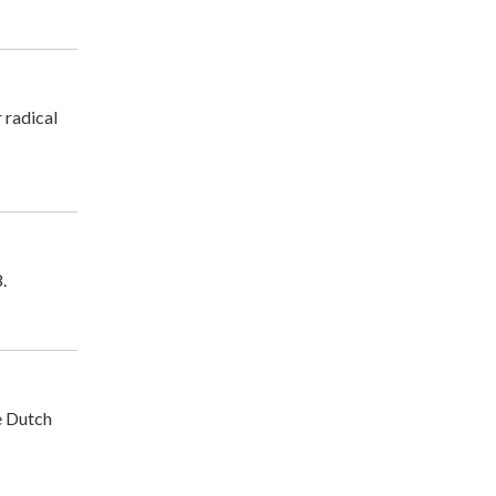
 radical
.
e Dutch