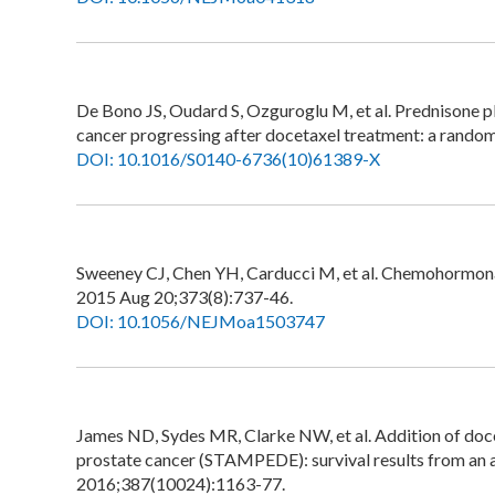
De Bono JS, Oudard S, Ozguroglu M, et al. Prednisone pl
cancer progressing after docetaxel treatment: a rando
DOI: 10.1016/S0140-6736(10)61389-X
Sweeney CJ, Chen YH, Carducci M, et al. Chemohormona
2015 Aug 20;373(8):737-46.
DOI: 10.1056/NEJMoa1503747
James ND, Sydes MR, Clarke NW, et al. Addition of docet
prostate cancer (STAMPEDE): survival results from an ad
2016;387(10024):1163-77.