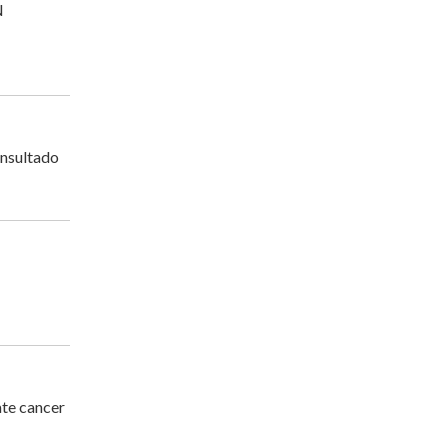
N
onsultado
ate cancer