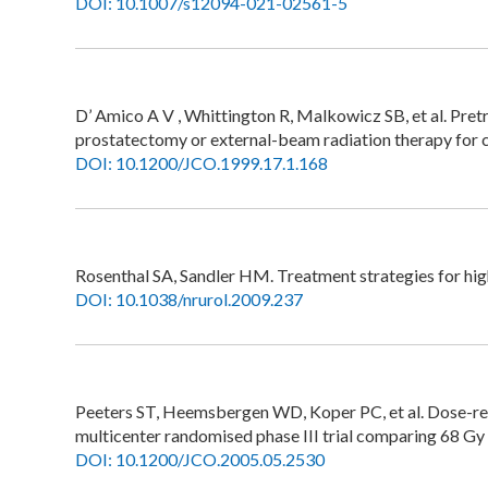
DOI: 10.1007/s12094-021-02561-5
D’ Amico A V , Whittington R, Malkowicz SB, et al. Pre
prostatectomy or external-beam radiation therapy for cl
DOI: 10.1200/JCO.1999.17.1.168
Rosenthal SA, Sandler HM. Treatment strategies for hig
DOI: 10.1038/nrurol.2009.237
Peeters ST, Heemsbergen WD, Koper PC, et al. Dose-resp
multicenter randomised phase III trial comparing 68 Gy
DOI: 10.1200/JCO.2005.05.2530