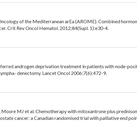
 Oncology of the Mediterranean arEa (AROME). Combined hormon
cer. Crit Rev Oncol Hematol. 2012;84(Supl. 1):e30-4.
eferred androgen deprivation treatment in patients with node-posi
c lympha- denectomy. Lancet Oncol 2006;7(6):472-9.
J, Moore MJ et al. Chemotherapy with mitoxantrone plus prednison
tate cancer: a Canadian randomised trial with palliative end point