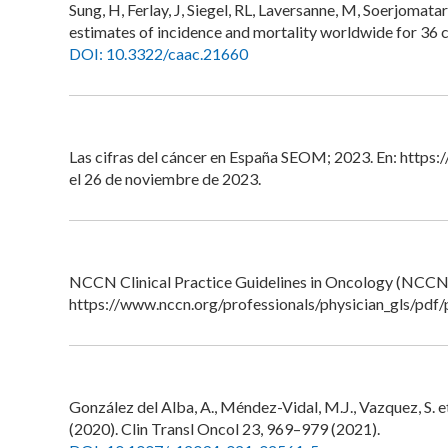
Sung, H, Ferlay, J, Siegel, RL, Laversanne, M, Soerjomat
estimates of incidence and mortality worldwide for 36 c
DOI: 10.3322/caac.21660
Las cifras del cáncer en España SEOM; 2023. En: https
el 26 de noviembre de 2023.
NCCN Clinical Practice Guidelines in Oncology (NCCN G
https://www.nccn.org/professionals/physician_gls/pdf/
González del Alba, A., Méndez-Vidal, M.J., Vazquez, S. e
(2020). Clin Transl Oncol 23, 969–979 (2021).