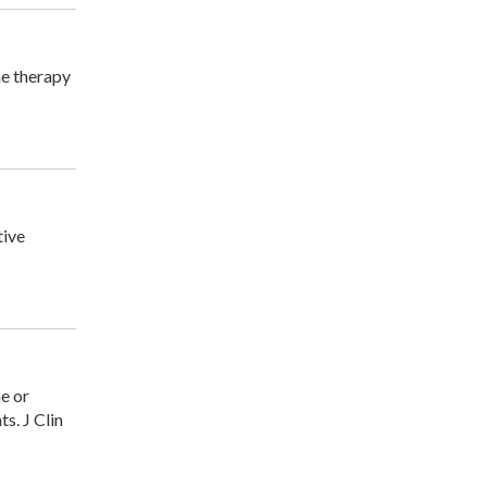
e therapy
tive
e or
s. J Clin