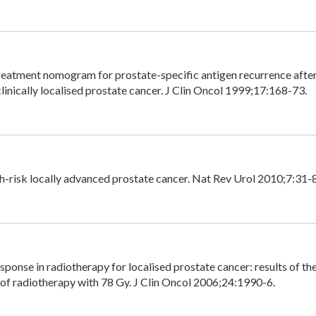
treatment nomogram for prostate-specific antigen recurrence after
inically localised prostate cancer. J Clin Oncol 1999;17:168-73.
h-risk locally advanced prostate cancer. Nat Rev Urol 2010;7:31-8
onse in radiotherapy for localised prostate cancer: results of th
 of radiotherapy with 78 Gy. J Clin Oncol 2006;24:1990-6.