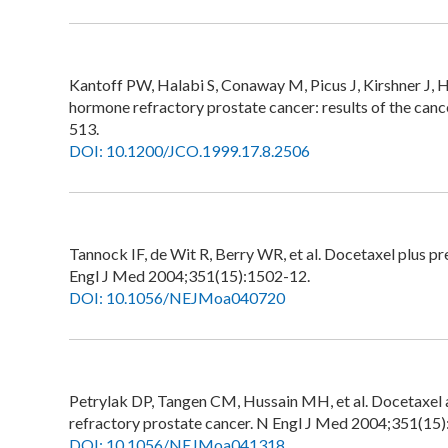
Kantoff PW, Halabi S, Conaway M, Picus J, Kirshner J, H
hormone refractory prostate cancer: results of the can
513.
DOI: 10.1200/JCO.1999.17.8.2506
Tannock IF, de Wit R, Berry WR, et al. Docetaxel plus p
Engl J Med 2004;351(15):1502-12.
DOI: 10.1056/NEJMoa040720
Petrylak DP, Tangen CM, Hussain MH, et al. Docetaxel
refractory prostate cancer. N Engl J Med 2004;351(15
DOI: 10.1056/NEJMoa041318