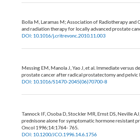
Bolla M, Laramas M; Association of Radiotherapy and
and radiation therapy for locally advanced prostate can
DOI: 10.1016/j.critrevonc.2010.11.003
Messing EM, Manola J, Yao J, et al. Immediate versus d
prostate cancer after radical prostatectomy and pelvi
DOI: 10.1016/S1470-2045(06)70700-8
Tannock IF, Osoba D, Stockler MR, Ernst DS, Neville A
prednisone alone for symptomatic hormone resistant pros
Oncol 1996;14:1764- 765.
DOI: 10.1200/JCO.1996.14.6.1756