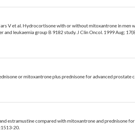
ars V et al. Hydrocortisone with or without mitoxantrone in men w
cer and leukaemia group B 9182 study. J Clin Oncol. 1999 Aug; 17(
rednisone or mitoxantrone plus prednisone for advanced prostate c
 and estramustine compared with mitoxantrone and prednisone fo
):1513-20.