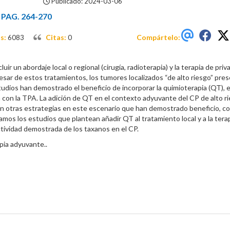
Publicado: 2024-03-06
 PAG. 264-270
s:
Citas:
Compártelo:
6083
0
uir un abordaje local o regional (cirugía, radioterapia) y la terapia de priv
ar de estos tratamientos, los tumores localizados “de alto riesgo” pre
estudios han demostrado el beneficio de incorporar la quimioterapia (QT),
 con la TPA. La adición de QT en el contexto adyuvante del CP de alto r
 otras estrategias en este escenario que han demostrado beneficio, c
mos los estudios que plantean añadir QT al tratamiento local y a la tera
tividad demostrada de los taxanos en el CP.
pia adyuvante..