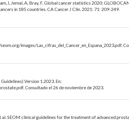
aram, I, Jemal, A, Bray, F. Global cancer statistics 2020: GLOBOCA
ancers in 185 countries. CA Cancer J Clin. 2021: 71: 209-249.
://seom.org/images/Las_cifras_del_Cancer_en_Espana_2023.pdf. C
uidelines) Version 1.2023. En:
prostate.pdf. Consultado el 26 de noviembre de 2023.
t al. SEOM clinical guidelines for the treatment of advanced prost