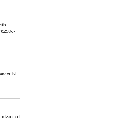
ith
8):2506-
ancer. N
r advanced