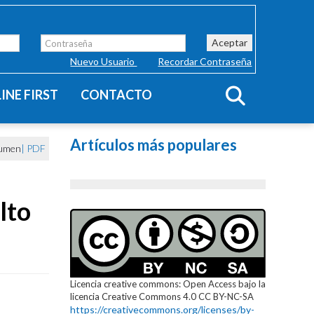
Aceptar
Nuevo Usuario
Recordar Contraseña
INE FIRST
CONTACTO
Artículos más populares
umen
|
PDF
lto
Licencia creative commons: Open Access bajo la
licencia Creative Commons 4.0 CC BY-NC-SA
https://creativecommons.org/licenses/by-