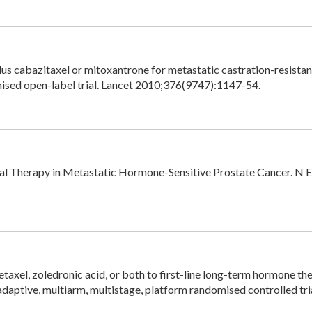
us cabazitaxel or mitoxantrone for metastatic castration-resistan
mised open-label trial. Lancet 2010;376(9747):1147-54.
l Therapy in Metastatic Hormone-Sensitive Prostate Cancer. N E
axel, zoledronic acid, or both to first-line long-term hormone the
aptive, multiarm, multistage, platform randomised controlled tria