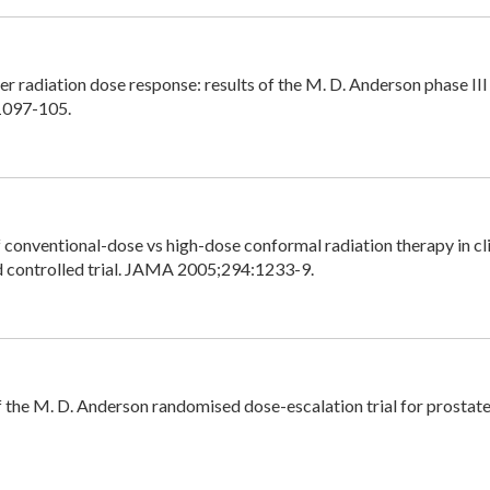
er radiation dose response: results of the M. D. Anderson phase III
:1097-105.
 conventional-dose vs high-dose conformal radiation therapy in cli-
d controlled trial. JAMA 2005;294:1233-9.
f the M. D. Anderson randomised dose-escalation trial for prostate