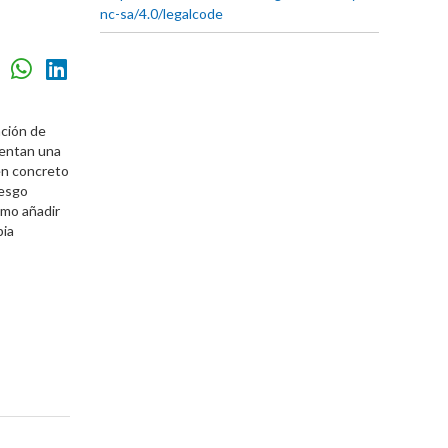
nc-sa/4.0/legalcode
ación de
sentan una
 en concreto
iesgo
omo añadir
pia