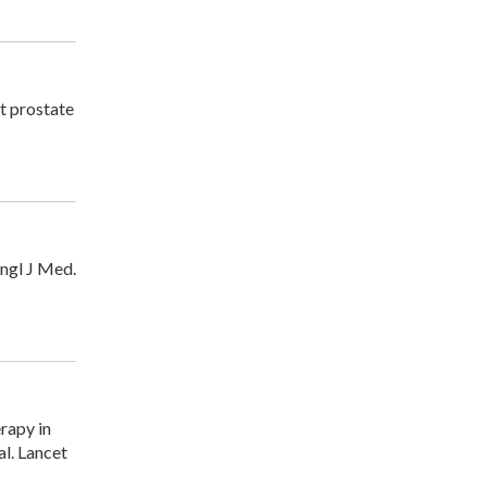
t prostate
ngl J Med.
rapy in
l. Lancet