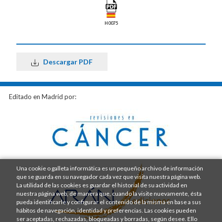
H0075
Descargar PDF
Editado en Madrid por:
Una cookie o galleta informática es un pequeño archivo de información
que se guarda en su navegador cada vez que visita nuestra página web.
La utilidad de las cookies es guardar el historial de su actividad en
nuestra página web, de manera que, cuando la visite nuevamente, ésta
pueda identificarle y configurar el contenido de la misma en base a sus
hábitos de navegación, identidad y preferencias. Las cookies pueden
ser aceptadas, rechazadas, bloqueadas y borradas, según desee. Ello