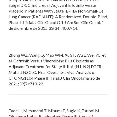
Spigel DR, Crinò L, et al. Adjuvant Erlotinib Versus
Placebo in Patients With Stage IB-IIIA Non-Small-Cell
Lung Cancer (RADIANT): A Randomized, Double-Blind,
Phase III Trial. J Clin Oncol Off J Am Soc Clin Oncol. 1
de diciembre de 2015;33(34):4007-14.
Zhong WZ, Wang Q, Mao WM, Xu ST, Wu L, Wei YC, et
al. Gefitinib Versus Vinorelbine Plus Cisplatin as
Adjuvant Treatment for Stage II-IIIA (N1-N2) EGFR-
Mutant NSCLC: Final Overall Survival Analysis of
CTONG1104 Phase III Trial. J Clin Oncol. marzo de
2021;39(7):713-22.
Tada H, Mitsudomi T, Misumi T, Sugio K, Tsuboi M,
Okamoto I, et al. Randomized Phase III Study of