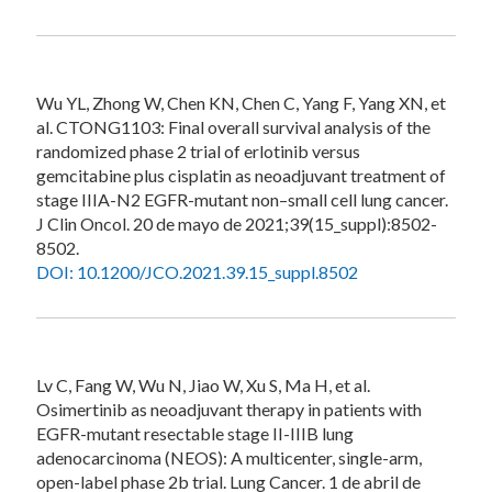
Wu YL, Zhong W, Chen KN, Chen C, Yang F, Yang XN, et
al. CTONG1103: Final overall survival analysis of the
randomized phase 2 trial of erlotinib versus
gemcitabine plus cisplatin as neoadjuvant treatment of
stage IIIA-N2 EGFR-mutant non–small cell lung cancer.
J Clin Oncol. 20 de mayo de 2021;39(15_suppl):8502-
8502.
DOI: 10.1200/JCO.2021.39.15_suppl.8502
Lv C, Fang W, Wu N, Jiao W, Xu S, Ma H, et al.
Osimertinib as neoadjuvant therapy in patients with
EGFR-mutant resectable stage II-IIIB lung
adenocarcinoma (NEOS): A multicenter, single-arm,
open-label phase 2b trial. Lung Cancer. 1 de abril de