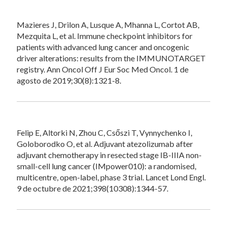
Mazieres J, Drilon A, Lusque A, Mhanna L, Cortot AB,
Mezquita L, et al. Immune checkpoint inhibitors for
patients with advanced lung cancer and oncogenic
driver alterations: results from the IMMUNOTARGET
registry. Ann Oncol Off J Eur Soc Med Oncol. 1 de
agosto de 2019;30(8):1321-8.
Felip E, Altorki N, Zhou C, Csőszi T, Vynnychenko I,
Goloborodko O, et al. Adjuvant atezolizumab after
adjuvant chemotherapy in resected stage IB-IIIA non-
small-cell lung cancer (IMpower010): a randomised,
multicentre, open-label, phase 3 trial. Lancet Lond Engl.
9 de octubre de 2021;398(10308):1344-57.