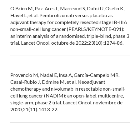
O’Brien M, Paz-Ares L, Marreaud S, Dafni U, Oselin K,
Havel L, et al. Pembrolizumab versus placebo as
adjuvant therapy for completely resected stage IB-IIIA
non-small-cell lung cancer (PEARLS/KEYNOTE-091):
an interim analysis of a randomised, triple-blind, phase 3
trial. Lancet Oncol. octubre de 2022;23(10):1274-86.
Provencio M, Nadal E, Insa A, García-Campelo MR,
Casal-Rubio J, Dómine M, et al. Neoadjuvant
chemotherapy and nivolumab in resectable non-small-
cell lung cancer (NADIM): an open-label, multicentre,
single-arm, phase 2 trial. Lancet Oncol. noviembre de
2020;21(11):1413-22.