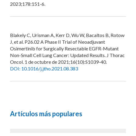
2023;178:151-6.
Blakely C, Urisman A, Kerr D, Wu W, Bacaltos B, Rotow
J, et al. P26.02 A Phase II Trial of Neoadjuvant
Osimertinib for Surgically Resectable EGFR-Mutant
Non-Small Cell Lung Cancer: Updated Results. J Thorac
Oncol. 1 de octubre de 2021;16(10):S1039-40.
DOI: 10.1016/j.jtho.2021.08.383
Artículos más populares