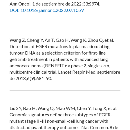
Ann Oncol. 1 de septiembre de 2022;33:S974.
DOI: 10.1016/j.annonc.2022.07.1059
Wang Z, Cheng Y, An T, Gao H, Wang K, Zhou Q, et al.
Detection of EGFR mutations in plasma circulating
tumour DNA as a selection criterion for first-line
gefitinib treatment in patients with advanced lung
adenocarcinoma (BENEFIT): a phase 2, single-arm,
multicentre clinical trial. Lancet Respir Med. septiembre
de 2018;6(9):681-90.
Liu SY, Bao H, Wang Q, Mao WM, Chen Y, Tong X, et al.
Genomic signatures define three subtypes of EGFR-
mutant stage II–III non-small-cell lung cancer with
distinct adjuvant therapy outcomes. Nat Commun. 8 de