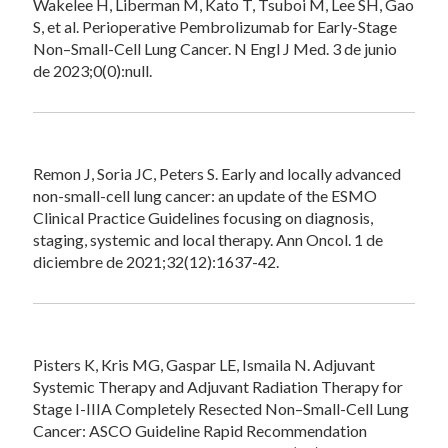
Wakelee H, Liberman M, Kato T, Tsuboi M, Lee SH, Gao
S, et al. Perioperative Pembrolizumab for Early-Stage
Non–Small-Cell Lung Cancer. N Engl J Med. 3 de junio
de 2023;0(0):null.
Remon J, Soria JC, Peters S. Early and locally advanced
non-small-cell lung cancer: an update of the ESMO
Clinical Practice Guidelines focusing on diagnosis,
staging, systemic and local therapy. Ann Oncol. 1 de
diciembre de 2021;32(12):1637-42.
Pisters K, Kris MG, Gaspar LE, Ismaila N. Adjuvant
Systemic Therapy and Adjuvant Radiation Therapy for
Stage I-IIIA Completely Resected Non–Small-Cell Lung
Cancer: ASCO Guideline Rapid Recommendation