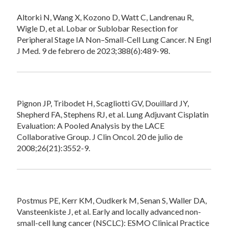
Altorki N, Wang X, Kozono D, Watt C, Landrenau R,
Wigle D, et al. Lobar or Sublobar Resection for
Peripheral Stage IA Non–Small-Cell Lung Cancer. N Engl
J Med. 9 de febrero de 2023;388(6):489-98.
Pignon JP, Tribodet H, Scagliotti GV, Douillard JY,
Shepherd FA, Stephens RJ, et al. Lung Adjuvant Cisplatin
Evaluation: A Pooled Analysis by the LACE
Collaborative Group. J Clin Oncol. 20 de julio de
2008;26(21):3552-9.
Postmus PE, Kerr KM, Oudkerk M, Senan S, Waller DA,
Vansteenkiste J, et al. Early and locally advanced non-
small-cell lung cancer (NSCLC): ESMO Clinical Practice