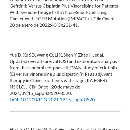
Gefitinib Versus Cisplatin Plus Vinorelbine for Patients
With Resected Stage II-IIIA Non–Small-Cell Lung
Cancer With EGFR Mutation (IMPACT). J Clin Oncol.
20 de enero de 2022;40(3):231-41.
Yue D, Xu SD, Wang Q, Li X, Shen Y, Zhao H, et al.
Updated overall survival (OS) and exploratory analysis
from the randomized, phase II EVAN study of erlotinib
(E) versus vinorelbine plus cisplatin (NP) as adjuvant
therapy in Chinese patients with stage IIIA EGFR+
NSCLC. J Clin Oncol. 20 de mayo de
2021;39(15_suppl):8520-8520.
DOI: 10.1200/JCO.2021.39.15_suppl.8520
He J, Su C, Liang W, Xu S, Wu L, Fu X, et al. Icotinib versus