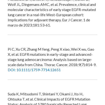
Wolf JL, Dingemans AMC, et al. Prevalence, clinical and
molecular characteristics of early stage EGFR-mutated
lung cancer in a real-life West-European cohort:
Implications for adjuvant therapy. Eur J Cancer. 1 de
marzo de 2023;181:53-61.
Pi C, Xu CR, Zhang M feng, Peng X xiao, Wei X wu, Gao
X, et al. EGFR mutations in early-stage and advanced-
stage lung adenocarcinoma: Analysis based on large-
scale data from China. Thorac Cancer. 2018;9(7):814-9.
DOI: 10.1111/1759-7714.12651
Suda K, Mitsudomi T, Shintani Y, Okami J, Ito H,
Ohtsuka T, et al. Clinical Impacts of EGFR Mutation
Status: Analysis of 5780 Surgically Resected Lung