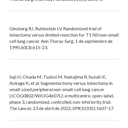
Ginsberg RJ, Rubinstein LV. Randomized trial of
lobectomy versus limited resection for T1 N0 non-small
cell lung cancer. Ann Thorac Surg. 1 de septiembre de
1995;60(3):615-23.
Saji H, Okada M, Tsuboi M, Nakajima R, Suzuki K,
Aokage K, et al. Segmentectomy versus lobectomy in
small-sized peripheral non-small-cell lung cancer
(JCOG0802/WJOG4607L): a multicentre, open-label,
phase 3, randomised, controlled, non-inferiority trial.
The Lancet. 23 de abril de 2022;399(10335):1607-17.