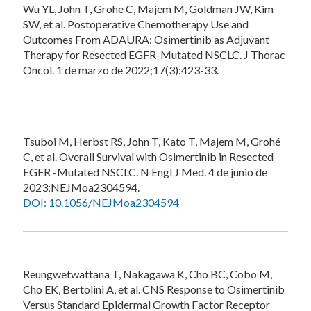
Wu YL, John T, Grohe C, Majem M, Goldman JW, Kim
SW, et al. Postoperative Chemotherapy Use and
Outcomes From ADAURA: Osimertinib as Adjuvant
Therapy for Resected EGFR-Mutated NSCLC. J Thorac
Oncol. 1 de marzo de 2022;17(3):423-33.
Tsuboi M, Herbst RS, John T, Kato T, Majem M, Grohé
C, et al. Overall Survival with Osimertinib in Resected
EGFR -Mutated NSCLC. N Engl J Med. 4 de junio de
2023;NEJMoa2304594.
DOI: 10.1056/NEJMoa2304594
Reungwetwattana T, Nakagawa K, Cho BC, Cobo M,
Cho EK, Bertolini A, et al. CNS Response to Osimertinib
Versus Standard Epidermal Growth Factor Receptor