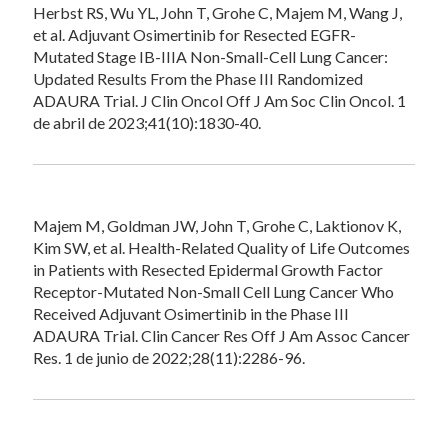
Herbst RS, Wu YL, John T, Grohe C, Majem M, Wang J,
et al. Adjuvant Osimertinib for Resected EGFR-
Mutated Stage IB-IIIA Non-Small-Cell Lung Cancer:
Updated Results From the Phase III Randomized
ADAURA Trial. J Clin Oncol Off J Am Soc Clin Oncol. 1
de abril de 2023;41(10):1830-40.
Majem M, Goldman JW, John T, Grohe C, Laktionov K,
Kim SW, et al. Health-Related Quality of Life Outcomes
in Patients with Resected Epidermal Growth Factor
Receptor-Mutated Non-Small Cell Lung Cancer Who
Received Adjuvant Osimertinib in the Phase III
ADAURA Trial. Clin Cancer Res Off J Am Assoc Cancer
Res. 1 de junio de 2022;28(11):2286-96.