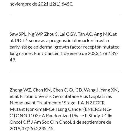
noviembre de 2021;12(1):6450.
Saw SPL, Ng WP, Zhou S, Lai GGY, Tan AC, Ang MK, et
al. PD-L1 score as a prognostic biomarker in asian
early-stage epidermal growth factor receptor-mutated
lung cancer. Eur J Cancer. 1 de enero de 2023;178:139-
49.
Zhong WZ, Chen KN, Chen C, Gu CD, Wang J, Yang XN,
et al. Erlotinib Versus Gemcitabine Plus Cisplatin as
Neoadjuvant Treatment of Stage IIIA-N2 EGFR-
Mutant Non-Small-Cell Lung Cancer (EMERGING-
CTONG 1103): A Randomized Phase II Study. J Clin
Oncol Off J Am Soc Clin Oncol. 1 de septiembre de
2019;37(25):2235-45.