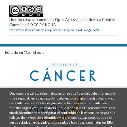
Licencia creative commons: Open Access bajo la licencia Creative
Commons 4.0 CC BY-NC-SA
https://creativecommons.org/licenses/by-nc-sa/4.0/legalcode
Editado en Madrid por:
Una cookie o galleta informática es un pequeño archivo de información
que se guarda en su navegador cada vez que visita nuestra página web.
La utilidad de las cookies es guardar el historial de su actividad en
nuestra página web, de manera que, cuando la visite nuevamente, ésta
pueda identificarle y configurar el contenido de la misma en base a sus
hábitos de navegación, identidad y preferencias. Las cookies pueden
ser aceptadas, rechazadas, bloqueadas y borradas, según desee. Ello