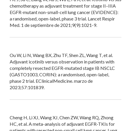
chemotherapy as adjuvant treatment for stage II–IIIA
EGFR-mutant non-small-cell lung cancer (EVIDENCE):
a randomised, open-label, phase 3 trial. Lancet Respir
Med. 1 de septiembre de 2021;9(9):1021-9.
Ou W, Li N, Wang BX, Zhu TF, Shen ZL, Wang T, et al.
Adjuvant icotinib versus observation in patients with
completely resected EGFR-mutated stage IB NSCLC
(GASTO1003, CORIN): a randomised, open-label,
phase 2 trial. EClinicalMedicine. marzo de
2023;57:101839.
Cheng H, Li XJ, Wang XJ, Chen ZW, Wang RQ, Zhong
HC, et al. A meta-analysis of adjuvant EGFR-TKIs for
patients with resected non-small cell lung cancer. Lung