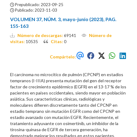
Prepublicado: 2023-09-25
Publicado: 2023-11-03
VOLUMEN 37, NÚM. 3, mayo-junio (2023), PAG.
155-163
Número de descargas:
Número de
69141
visitas:
Citas:
10535
0
Compártelo:
El carcinoma no microcítico de pulmón (CPCNP) en estadios
tempranos (I-IIIA) presenta mutación del gen del receptor
factor de crecimiento epidérmico (EGFR) en el 13-17 % de los
pacientes en países occidentales, siendo mayor en población
asiática. Sus características clínicas, radiológicas y
moleculares difieren discretamente tanto del CPCNP en
estadio temprano sin mutación EGFR como del CPCNP en
estadio avanzado con mutación EGFR. Recientemente, el
tratamiento adyuvante con osimertinib, un inhibidor de la
tirosina-quinasa de EGFR de tercera generación, ha
demostrado mejorar los resultados en estos pacientes,