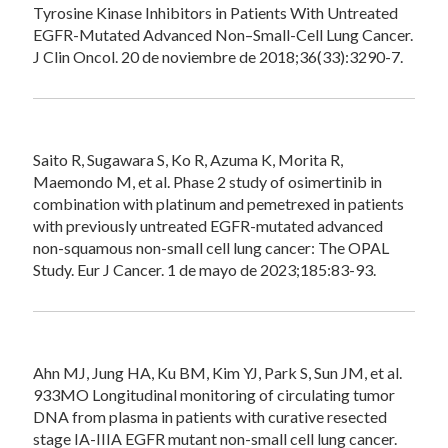
Tyrosine Kinase Inhibitors in Patients With Untreated
EGFR-Mutated Advanced Non–Small-Cell Lung Cancer.
J Clin Oncol. 20 de noviembre de 2018;36(33):3290-7.
Saito R, Sugawara S, Ko R, Azuma K, Morita R,
Maemondo M, et al. Phase 2 study of osimertinib in
combination with platinum and pemetrexed in patients
with previously untreated EGFR-mutated advanced
non-squamous non-small cell lung cancer: The OPAL
Study. Eur J Cancer. 1 de mayo de 2023;185:83-93.
Ahn MJ, Jung HA, Ku BM, Kim YJ, Park S, Sun JM, et al.
933MO Longitudinal monitoring of circulating tumor
DNA from plasma in patients with curative resected
stage IA-IIIA EGFR mutant non-small cell lung cancer.