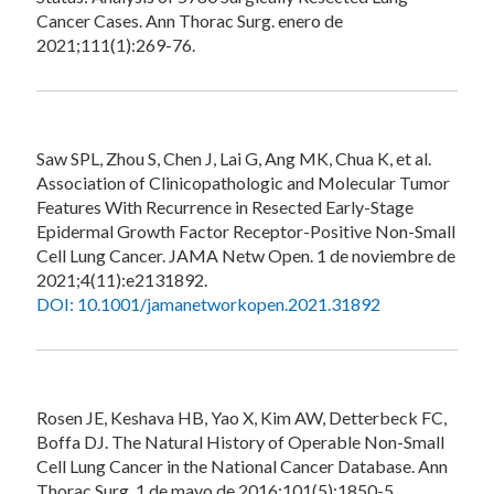
Cancer Cases. Ann Thorac Surg. enero de
2021;111(1):269-76.
Saw SPL, Zhou S, Chen J, Lai G, Ang MK, Chua K, et al.
Association of Clinicopathologic and Molecular Tumor
Features With Recurrence in Resected Early-Stage
Epidermal Growth Factor Receptor-Positive Non-Small
Cell Lung Cancer. JAMA Netw Open. 1 de noviembre de
2021;4(11):e2131892.
DOI: 10.1001/jamanetworkopen.2021.31892
Rosen JE, Keshava HB, Yao X, Kim AW, Detterbeck FC,
Boffa DJ. The Natural History of Operable Non-Small
Cell Lung Cancer in the National Cancer Database. Ann
Thorac Surg. 1 de mayo de 2016;101(5):1850-5.