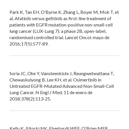
Park K, Tan EH, O’Byrne K, Zhang L, Boyer M, Mok T, et
al. Afatinib versus gefitinib as first-line treatment of
patients with EGFR mutation-positive non-small-cell
lung cancer (LUX-Lung 7): a phase 2B, open-label,
randomised controlled trial. Lancet Oncol. mayo de
2016;17(5):577-89.
Soria JC, Ohe Y, Vansteenkiste J, Reungwetwattana T,
Chewaskulyong B, Lee KH, et al. Osimertinib in
Untreated EGFR-Mutated Advanced Non-Small-Cell
Lung Cancer. N Engl J Med. 11 de enero de
2018;378(2):113-25.
Kelly K, Altorki NK, Eberhardt WEE, O’Brien MER,