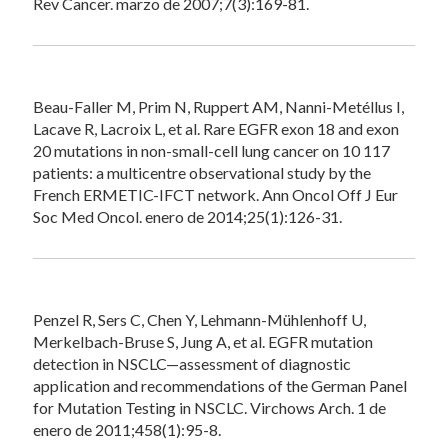
Rev Cancer. marzo de 2007;7(3):169-81.
Beau-Faller M, Prim N, Ruppert AM, Nanni-Metéllus I,
Lacave R, Lacroix L, et al. Rare EGFR exon 18 and exon
20 mutations in non-small-cell lung cancer on 10 117
patients: a multicentre observational study by the
French ERMETIC-IFCT network. Ann Oncol Off J Eur
Soc Med Oncol. enero de 2014;25(1):126-31.
Penzel R, Sers C, Chen Y, Lehmann-Mühlenhoff U,
Merkelbach-Bruse S, Jung A, et al. EGFR mutation
detection in NSCLC—assessment of diagnostic
application and recommendations of the German Panel
for Mutation Testing in NSCLC. Virchows Arch. 1 de
enero de 2011;458(1):95-8.