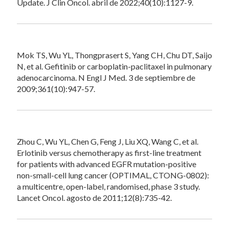
Update. J Clin Oncol. abril de 2022;40(10):1127-9.
Mok TS, Wu YL, Thongprasert S, Yang CH, Chu DT, Saijo
N, et al. Gefitinib or carboplatin-paclitaxel in pulmonary
adenocarcinoma. N Engl J Med. 3 de septiembre de
2009;361(10):947-57.
Zhou C, Wu YL, Chen G, Feng J, Liu XQ, Wang C, et al.
Erlotinib versus chemotherapy as first-line treatment
for patients with advanced EGFR mutation-positive
non-small-cell lung cancer (OPTIMAL, CTONG-0802):
a multicentre, open-label, randomised, phase 3 study.
Lancet Oncol. agosto de 2011;12(8):735-42.