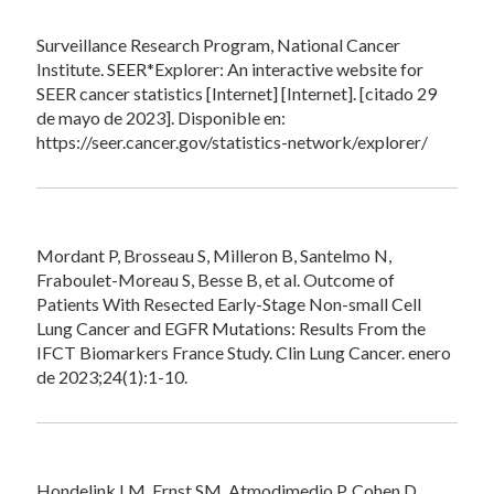
Surveillance Research Program, National Cancer
Institute. SEER*Explorer: An interactive website for
SEER cancer statistics [Internet] [Internet]. [citado 29
de mayo de 2023]. Disponible en:
https://seer.cancer.gov/statistics-network/explorer/
Mordant P, Brosseau S, Milleron B, Santelmo N,
Fraboulet-Moreau S, Besse B, et al. Outcome of
Patients With Resected Early-Stage Non-small Cell
Lung Cancer and EGFR Mutations: Results From the
IFCT Biomarkers France Study. Clin Lung Cancer. enero
de 2023;24(1):1-10.
Hondelink LM, Ernst SM, Atmodimedjo P, Cohen D,