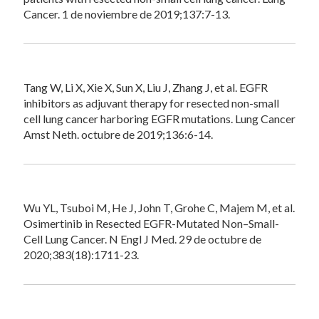
Cancer. 1 de noviembre de 2019;137:7-13.
Tang W, Li X, Xie X, Sun X, Liu J, Zhang J, et al. EGFR
inhibitors as adjuvant therapy for resected non-small
cell lung cancer harboring EGFR mutations. Lung Cancer
Amst Neth. octubre de 2019;136:6-14.
Wu YL, Tsuboi M, He J, John T, Grohe C, Majem M, et al.
Osimertinib in Resected EGFR-Mutated Non–Small-
Cell Lung Cancer. N Engl J Med. 29 de octubre de
2020;383(18):1711-23.