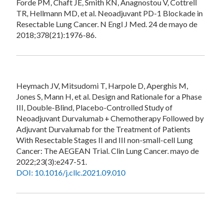
Forde PM, Chaft JE, Smith KN, Anagnostou V, Cottrell
TR, Hellmann MD, et al. Neoadjuvant PD-1 Blockade in
Resectable Lung Cancer. N Engl J Med. 24 de mayo de
2018;378(21):1976-86.
Heymach JV, Mitsudomi T, Harpole D, Aperghis M,
Jones S, Mann H, et al. Design and Rationale for a Phase
III, Double-Blind, Placebo-Controlled Study of
Neoadjuvant Durvalumab + Chemotherapy Followed by
Adjuvant Durvalumab for the Treatment of Patients
With Resectable Stages II and III non-small-cell Lung
Cancer: The AEGEAN Trial. Clin Lung Cancer. mayo de
2022;23(3):e247-51.
DOI: 10.1016/j.cllc.2021.09.010