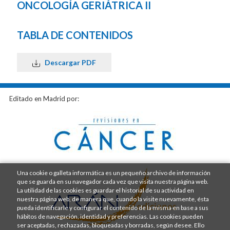
ONCOLOGÍA GERIÁTRICA II
TABLA DE CONTENIDOS
Descargar PDF
Editado en Madrid por:
Una cookie o galleta informática es un pequeño archivo de información
que se guarda en su navegador cada vez que visita nuestra página web.
La utilidad de las cookies es guardar el historial de su actividad en
nuestra página web, de manera que, cuando la visite nuevamente, ésta
pueda identificarle y configurar el contenido de la misma en base a sus
hábitos de navegación, identidad y preferencias. Las cookies pueden
ser aceptadas, rechazadas, bloqueadas y borradas, según desee. Ello