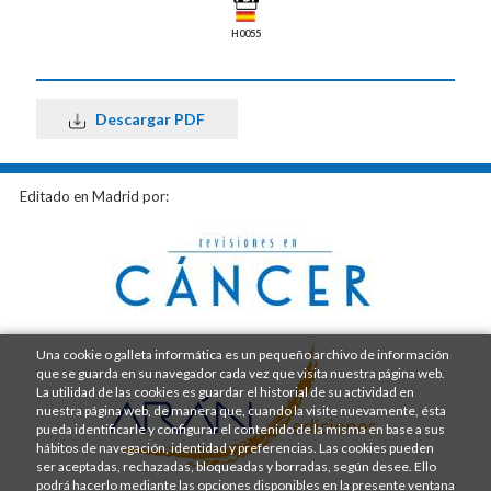
H0055
Descargar PDF
Editado en Madrid por:
Una cookie o galleta informática es un pequeño archivo de información
que se guarda en su navegador cada vez que visita nuestra página web.
La utilidad de las cookies es guardar el historial de su actividad en
nuestra página web, de manera que, cuando la visite nuevamente, ésta
pueda identificarle y configurar el contenido de la misma en base a sus
hábitos de navegación, identidad y preferencias. Las cookies pueden
ser aceptadas, rechazadas, bloqueadas y borradas, según desee. Ello
podrá hacerlo mediante las opciones disponibles en la presente ventana