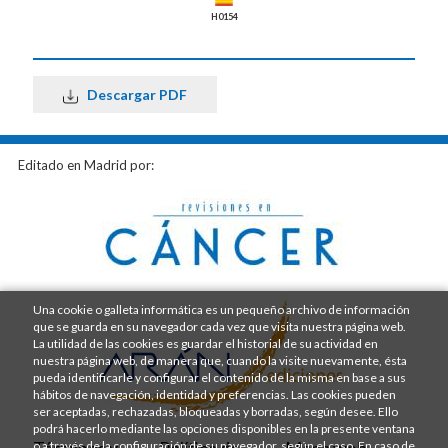
H0154
Descargar PDF
Editado en Madrid por:
Una cookie o galleta informática es un pequeño archivo de información
que se guarda en su navegador cada vez que visita nuestra página web.
La utilidad de las cookies es guardar el historial de su actividad en
nuestra página web, de manera que, cuando la visite nuevamente, ésta
pueda identificarle y configurar el contenido de la misma en base a sus
hábitos de navegación, identidad y preferencias. Las cookies pueden
ser aceptadas, rechazadas, bloqueadas y borradas, según desee. Ello
podrá hacerlo mediante las opciones disponibles en la presente ventana
o a través de la configuración de su navegador, según el caso. En caso de